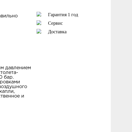
Гарантия 1 год
авильно
Сервис
Доставка
им давлением
толета-
0 бар.
ировками
звоздушного
капли,
ственное и