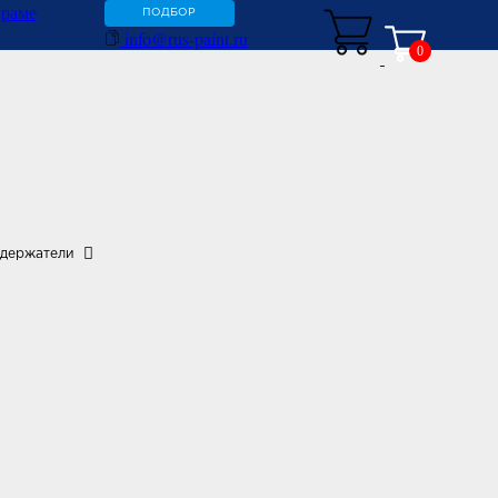
ПОДБОР
info@rus-paint.ru
0
одержатели