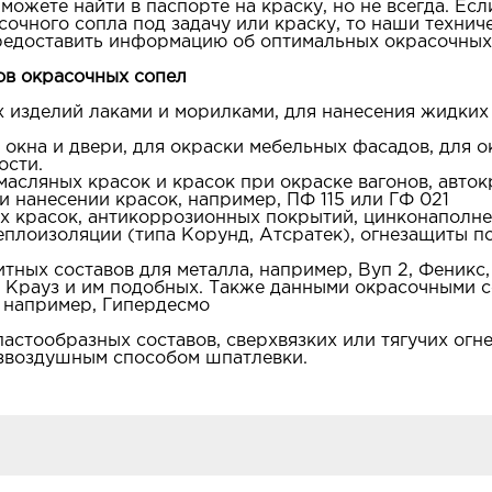
ожете найти в паспорте на краску, но не всегда. Если
очного сопла под задачу или краску, то наши технич
предоставить информацию об оптимальных окрасочных
ов окрасочных сопел
ых изделий лаками и морилками, для нанесения жидких
на окна и двери, для окраски мебельных фасадов, для 
ости.
, масляных красок и красок при окраске вагонов, авток
и нанесении красок, например, ПФ 115 или ГФ 021
ных красок, антикоррозионных покрытий, цинконаполн
еплоизоляции (типа Корунд, Атсратек), огнезащиты п
щитных составов для металла, например, Вуп 2, Феникс
, Крауз и им подобных. Также данными окрасочными 
 например, Гипердесмо
, пастообразных составов, сверхвязких или тягучих ог
езвоздушным способом шпатлевки.