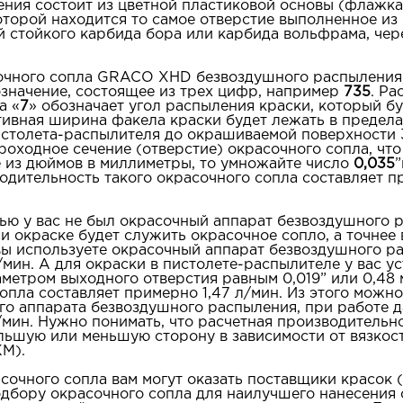
ния состоит из цветной пластиковой основы (флажка
оторой находится то самое отверстие выполненное из
й стойкого карбида бора или карбида вольфрама, чер
очного сопла GRACO XHD безвоздушного распыления,
означение, состоящее из трех цифр, например
735
. Ра
а «
7
» обозначает угол распыления краски, который б
тивная ширина факела краски будет лежать в предел
истолета-распылителя до окрашиваемой поверхности 
роходное сечение (отверстие) окрасочного сопла, что
ие из дюймов в миллиметры, то умножайте число
0,035
”
одительность такого окрасочного сопла составляет 
ью у вас не был окрасочный аппарат безвоздушного 
 окраске будет служить окрасочное сопло, а точнее
вы используете окрасочный аппарат безвоздушного р
мин. А для окраски в пистолете-распылителе у вас у
аметром выходного отверстия равным 0,019” или 0,48 
опла составляет примерно 1,47 л/мин. Из этого можно
го аппарата безвоздушного распыления, при работе 
л/мин. Нужно понимать, что расчетная производительн
льшую или меньшую сторону в зависимости от вязкост
КМ).
чного сопла вам могут оказать поставщики красок (Л
дбору окрасочного сопла для наилучшего нанесения 