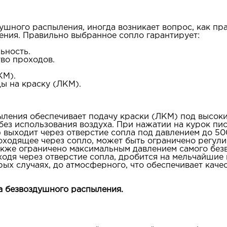
шного распыления, иногда возникает вопрос, как пр
ения. Правильно выбранное сопло гарантирует:
ьность.
во проходов.
КМ).
 на краску (ЛКМ).
ления обеспечивает подачу краски (ЛКМ) под высок
без использования воздуха. При нажатии на курок пис
 выходит через отверстие сопла под давлением до 50
оходящее через сопло, может быть ограничено регул
также ограничено максимальным давлением самого бе
ходя через отверстие сопла, дробится на мельчайшие 
рых случаях, до атмосферного, что обеспечивает каче
а безвоздушного распыления.