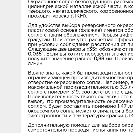
Окрасочное сопло безвоздушного распыле
цилиндрической металлической части, в к
твердого, неметаллического, коррозионно
проходит краска (ЛКМ).
Для удобства выбора реверсивного окрас
пластиковой основе (флажке) имеется об
сопло с таким обозначением. Первая цифр
градусам. При этом угле расчётная эффек
при условии соблюдения расстояния от п
Следующие две цифры «
35
» обозначают п
0,035
”. Если вы хотите перевести значен
получите значение равное
0,88
мм. Произв
л/мин.
Важно знать, какой бы производительност
ограничивающей производительностью при
отверстие окрасочного сопла. Например, 
максимальной производительностью 3,5 л/
сопло с номером 319, соответственно с ди
Производительность такого окрасочного с
вывод, что производительность окрасочно
соплом, будет составлять примерно 1,47 
окрасочного сопла может отличаться в бо
тиксотропности и температуры краски (Л
Дополнительную помощи для выбора окрасо
самостоятельно проводят испытания по по