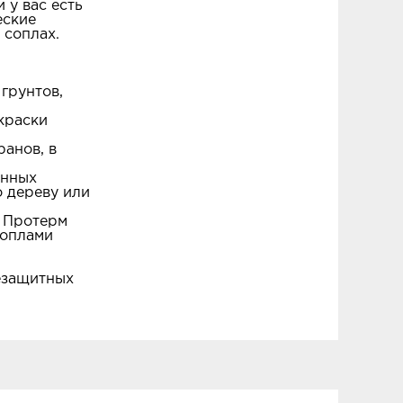
 у вас есть
еские
 соплах.
 грунтов,
окраски
ранов, в
енных
о дереву или
, Протерм
соплами
незащитных