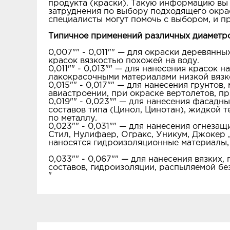
продукта (краски). Такую информацию вы м
затруднения по выбору подходящего окрас
специалисты могут помочь с выбором, и 
Типичное применений различных диаметр
0,007"" - 0,011"" — для окраски деревянн
красок вязкостью похожей на воду.
0,011"" - 0,013"" — для нанесения красок 
лакокрасочными материалами низкой вязк
0,015"" - 0,017"" — для нанесения грунтов
авиастроении, при окраске вертолетов, пр
0,019"" - 0,023"" — для нанесения фасад
составов типа (Цинол, Цинотан), жидкой т
по металлу.
0,023"" - 0,031"" — для нанесения огнеза
Стил, Нулифаер, Огракс, Уникум, Джокер 
наносятся гидроизоляционные материалы,
0,033"" - 0,067"" — для нанесения вязких
составов, гидроизоляции, распыляемой б
"