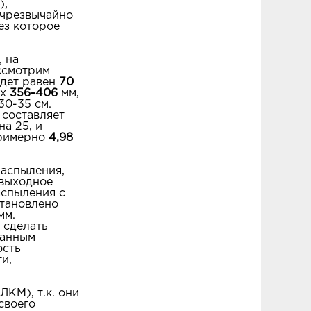
),
 чрезвычайно
ез которое
 на
ссмотрим
удет равен
70
ах
356-406
мм,
30-35 см.
 составляет
на 25, и
примерно
4,98
распыления,
 выходное
аспыления с
становлено
мм.
 сделать
данным
ость
и,
КМ), т.к. они
своего