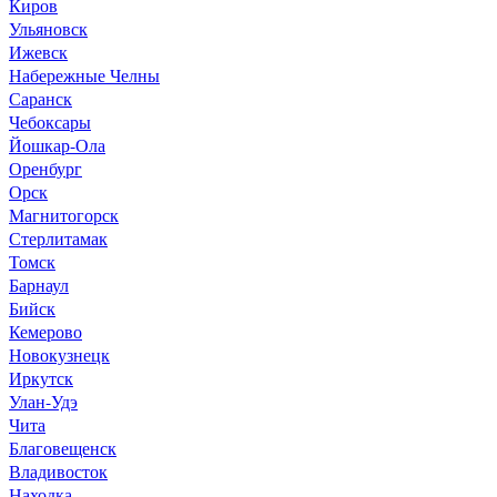
Киров
Ульяновск
Ижевск
Набережные Челны
Саранск
Чебоксары
Йошкар-Ола
Оренбург
Орск
Магнитогорск
Стерлитамак
Томск
Барнаул
Бийск
Кемерово
Новокузнецк
Иркутск
Улан-Удэ
Чита
Благовещенск
Владивосток
Находка