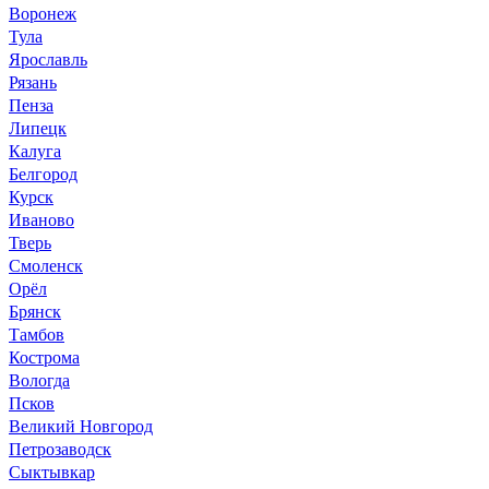
Воронеж
Тула
Ярославль
Рязань
Пенза
Липецк
Калуга
Белгород
Курск
Иваново
Тверь
Смоленск
Орёл
Брянск
Тамбов
Кострома
Вологда
Псков
Великий Новгород
Петрозаводск
Сыктывкар