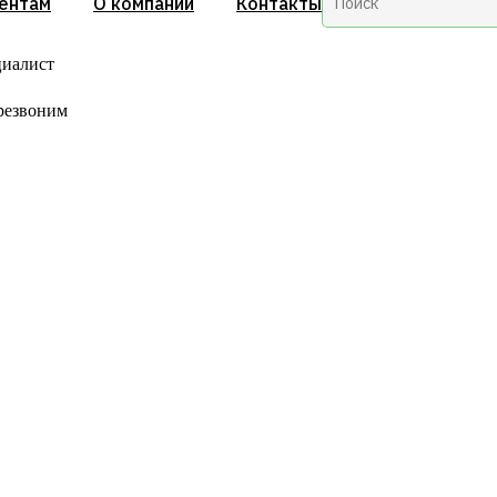
ентам
О компании
Контакты
циалист
резвоним