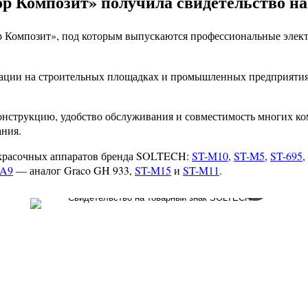
кор Композит» получила свидетельство 
Композит», под которым выпускаются профессиональные элект
тации на строительных площадках и промышленных предприятиях
онструкцию, удобство обслуживания и совместимость многих 
ния.
окрасочных аппаратов бренда SOLTECH:
ST-M10
,
ST-M5
,
ST-695
,
-A9
— аналог Graco GH 933,
ST-M15
и
ST-M11
.
+