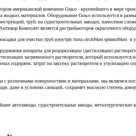
ром американской компании Graco - крупнейшего в мире произ
а жидких материалов. Оборудование Graco используется в разных
нструкций, труб, на судостроительных заводах, нанесение слож
г. Антикор Композит является дистрибьюторов окрасочного обору
адки для очистки труб изнутри типа circleblast spinnerblast и у
орудования аппараты для рециркуляции (дистилляции) раствори
илизации загрязненного растворителя, который используется н
нных издержек, затрат на закупку растворителя и утилизацию (п
ты с различными поверхностями и материалами, мы являемся по
аде, даже в условиях санкций, сохраняет высокую степень дове
йшие автозаводы, судостроительные заводы, металлургические 