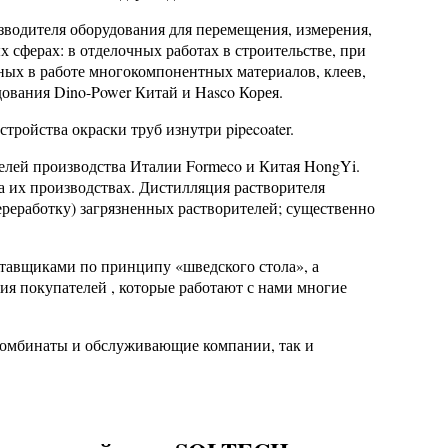
водителя оборудования для перемещения, измерения,
 сферах: в отделочных работах в строительстве, при
ных в работе многокомпонентных материалов, клеев,
дования Dino-Power Китай и Hasco Корея.
стройства окраски труб изнутри pipecoater.
телей производства Италии Formeco и Китая HongYi.
а их производствах. Дистилляция растворителя
ереработку) загрязненных растворителей; существенно
ставщиками по принципу «шведского стола», а
рия покупателей , которые работают с нами многие
комбинаты и обслуживающие компании, так и