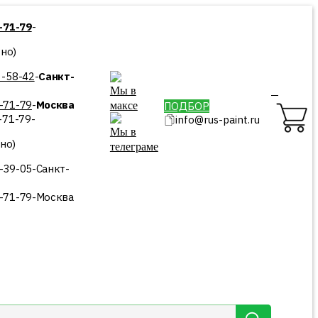
4-71-79
-
но)
 -58-42
-
Санкт-
0
0-71-79
-
Москва
ПОДБОР
-71-79
-
info@rus-paint.ru
но)
9-39-05
-
Санкт-
0-71-79
-
Москва