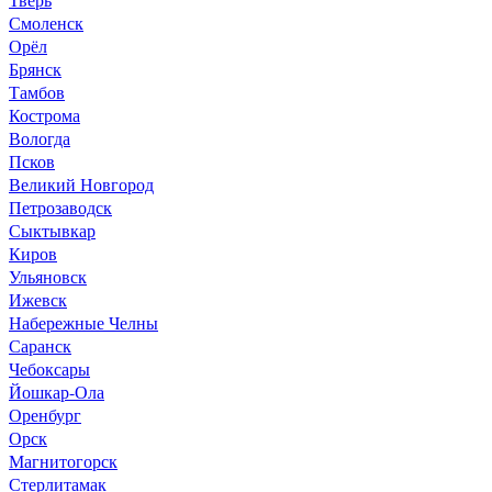
Смоленск
Орёл
Брянск
Тамбов
Кострома
Вологда
Псков
Великий Новгород
Петрозаводск
Сыктывкар
Киров
Ульяновск
Ижевск
Набережные Челны
Саранск
Чебоксары
Йошкар-Ола
Оренбург
Орск
Магнитогорск
Стерлитамак