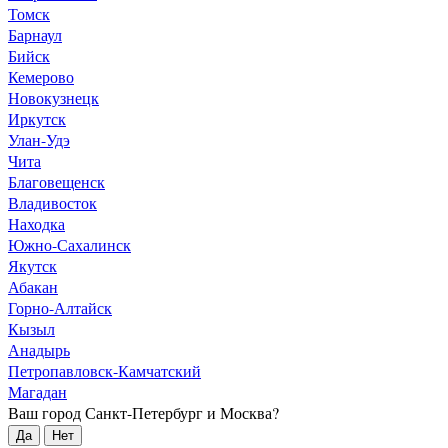
Томск
Барнаул
Бийск
Кемерово
Новокузнецк
Иркутск
Улан-Удэ
Чита
Благовещенск
Владивосток
Находка
Южно-Сахалинск
Якутск
Абакан
Горно-Алтайск
Кызыл
Анадырь
Петропавловск-Камчатский
Магадан
Ваш город Санкт-Петербург и Москва?
Да
Нет