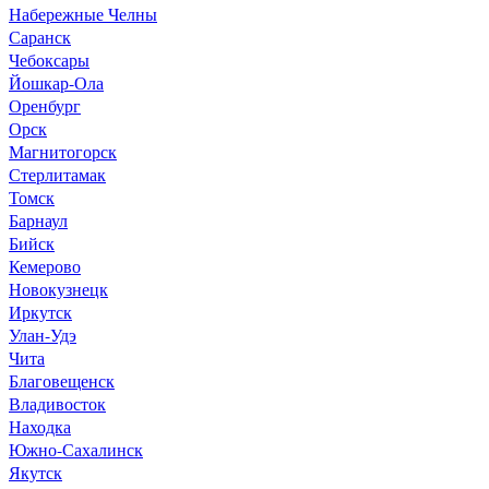
Набережные Челны
Саранск
Чебоксары
Йошкар-Ола
Оренбург
Орск
Магнитогорск
Стерлитамак
Томск
Барнаул
Бийск
Кемерово
Новокузнецк
Иркутск
Улан-Удэ
Чита
Благовещенск
Владивосток
Находка
Южно-Сахалинск
Якутск