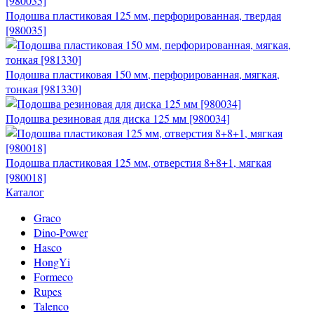
Подошва пластиковая 125 мм, перфорированная, твердая
[980035]
Подошва пластиковая 150 мм, перфорированная, мягкая,
тонкая [981330]
Подошва резиновая для диска 125 мм [980034]
Подошва пластиковая 125 мм, отверстия 8+8+1, мягкая
[980018]
Каталог
Graco
Dino-Power
Hasco
HongYi
Formeco
Rupes
Talenco