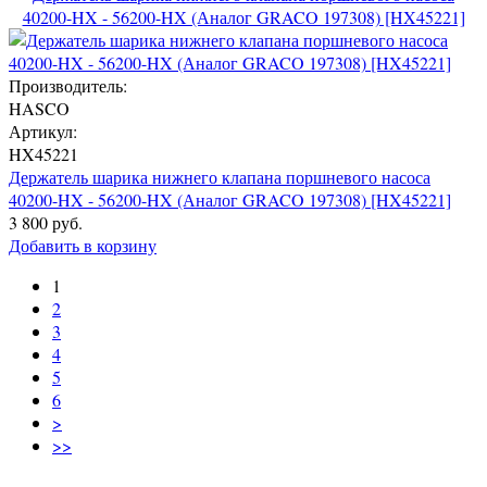
40200-HX - 56200-HX (Аналог GRACO 197308) [HX45221]
Производитель:
HASCO
Артикул:
HX45221
Держатель шарика нижнего клапана поршневого насоса
40200-HX - 56200-HX (Аналог GRACO 197308) [HX45221]
3 800 руб.
Добавить в корзину
1
2
3
4
5
6
>
>>