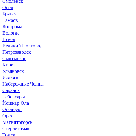
Смоленск
Орёл
Брянск
Тамбов
Кострома
Вологда
Псков
Великий Новгород
Петрозаводск
Сыктывкар
Киров
Ульяновск
Ижевск
Набережные Челны
Саранск
Чебоксары
Йошкар-Ола
Оренбург
Орск
Магнитогорск
Стерлитамак
Томск