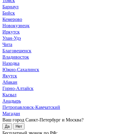
Томск
Барнаул
Бийск
Кемерово
Новокузнецк
Иркутск
Улан-Удэ
Чита
Благовещенск
Владивосток
Находка
Южно-Сахалинск
Якутск
Абакан
Горно-Алтайск
Кызыл
Анадырь
Петропавловск-Камчатский
Магадан
Ваш город Санкт-Петербург и Москва?
Да
Нет
Бесплатный звонок по РФ: