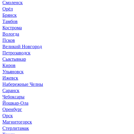
Смоленск
Орёл
Брянск
Тамбов
Кострома
Вологда
Псков
Великий Новгород
Петрозаводск
Сыктывкар
Киров
Ульяновск
Ижевск
Набережные Челны
Саранск
Чебоксары
Йошкар-Ола
Оренбург
Орск
Магнитогорск
Стерлитамак