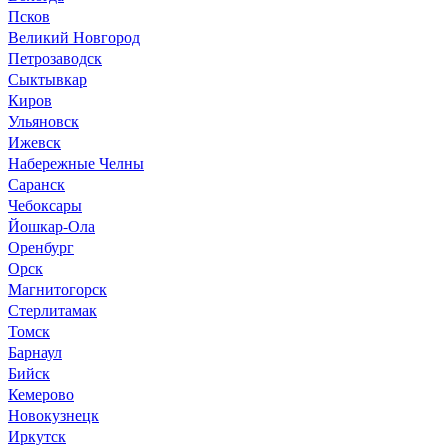
Псков
Великий Новгород
Петрозаводск
Сыктывкар
Киров
Ульяновск
Ижевск
Набережные Челны
Саранск
Чебоксары
Йошкар-Ола
Оренбург
Орск
Магнитогорск
Стерлитамак
Томск
Барнаул
Бийск
Кемерово
Новокузнецк
Иркутск