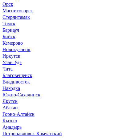
Орск
Магнитогорск
Стерлитамак
Томск
Барнаул
Бийск
Кемерово
Новокузнецк
Иркутск
Улан-Удэ
Чита
Благовещенск
Владивосток
Находка
Южно-Сахалинск
Якутск
Абакан
Горно-Алтайск
Кызыл
Анадырь
Петропавловск-Камчатский