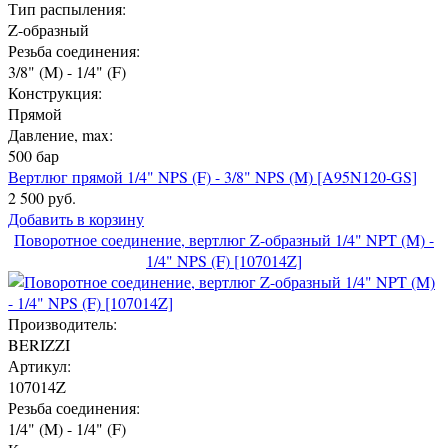
Тип распыления:
Z-образный
Резьба соединения:
3/8" (M) - 1/4" (F)
Конструкция:
Прямой
Давление, max:
500 бар
Вертлюг прямой 1/4" NPS (F) - 3/8" NPS (M) [A95N120-GS]
2 500 руб.
Добавить в корзину
Поворотное соединение, вертлюг Z-образный 1/4" NPT (M) -
1/4" NPS (F) [107014Z]
Производитель:
BERIZZI
Артикул:
107014Z
Резьба соединения:
1/4" (M) - 1/4" (F)