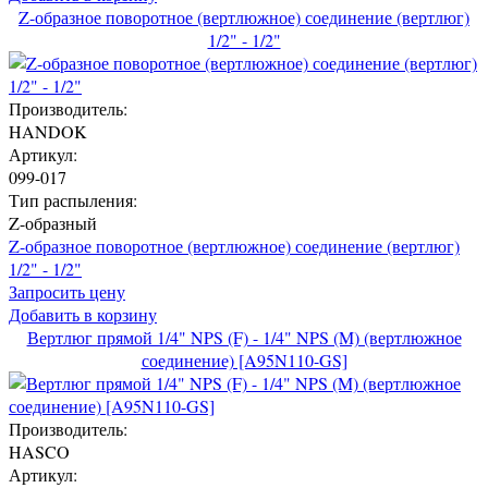
Z-образное поворотное (вертлюжное) соединение (вертлюг)
1/2" - 1/2"
Производитель:
HANDOK
Артикул:
099-017
Тип распыления:
Z-образный
Z-образное поворотное (вертлюжное) соединение (вертлюг)
1/2" - 1/2"
Запросить цену
Добавить в корзину
Вертлюг прямой 1/4" NPS (F) - 1/4" NPS (M) (вертлюжное
соединение) [A95N110-GS]
Производитель:
HASCO
Артикул: