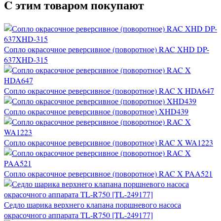
C этим товаром покупают
Сопло окрасочное реверсивное (поворотное) RAC XHD DP-
637XHD-315
Сопло окрасочное реверсивное (поворотное) RAC X HDA647
Сопло окрасочное реверсивное (поворотное) XHD439
Сопло окрасочное реверсивное (поворотное) RAC X WA1223
Сопло окрасочное реверсивное (поворотное) RAC X PAA521
Седло шарика верхнего клапана поршневого насоса
окрасочного аппарата TL-R750 [TL-249177]