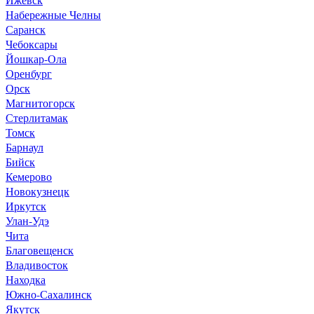
Набережные Челны
Саранск
Чебоксары
Йошкар-Ола
Оренбург
Орск
Магнитогорск
Стерлитамак
Томск
Барнаул
Бийск
Кемерово
Новокузнецк
Иркутск
Улан-Удэ
Чита
Благовещенск
Владивосток
Находка
Южно-Сахалинск
Якутск