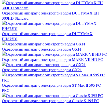
Окрасочный аппарат с электроприводом DUTYMAX EH
300HD Standard
Окрасочный аппарат с электроприводом DUTYMAX
EH675DI
Окрасочный аппарат с электроприводом GXFF
Окрасочный аппарат с электроприводом MARK VII HD PC
Окрасочный аппарат с электроприводом GX21
Окрасочный аппарат с электроприводом ST Max II 595 PC
PRO
Окрасочный аппарат с электроприводом Classic S 395 PC