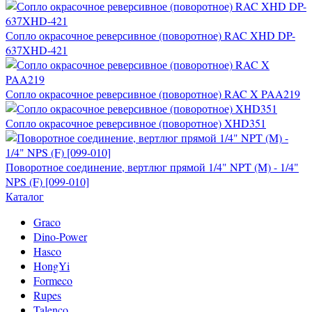
Сопло окрасочное реверсивное (поворотное) RAC XHD DP-
637XHD-421
Сопло окрасочное реверсивное (поворотное) RAC X PAA219
Сопло окрасочное реверсивное (поворотное) XHD351
Поворотное соединение, вертлюг прямой 1/4" NPT (M) - 1/4"
NPS (F) [099-010]
Каталог
Graco
Dino-Power
Hasco
HongYi
Formeco
Rupes
Talenco