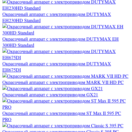
Окрасочный аппарат с электроприводом DUTYMAX
EH230HD Standard
Окрасочный аппарат с электроприводом DUTYMAX EH
300HD Standard
Окрасочный аппарат с электроприводом DUTYMAX
EH675DI
Окрасочный аппарат с электроприводом MARK VII HD PC
Окрасочный аппарат с электроприводом GX21
Окрасочный аппарат с электроприводом ST Max II 595 PC
PRO
Окрасочный аппарат с электроприводом Classic S 395 PC