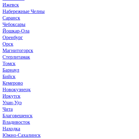
Ижевск
Набережные Челны
Саранск
Чебоксары
Йошкар-Ола
Оренбург
Орск
Магнитогорск
Стерлитамак
Томск
Барнаул
Бийск
Кемерово
Новокузнецк
Иркутск
Улан-Удэ
Чита
Благовещенск
Владивосток
Находка
Южно-Сахалинск