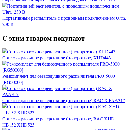
Портативный распылитель с проводным подключением Ultra,
230 В
C этим товаром покупают
Сопло окрасочное реверсивное (поворотное) XHD443
Ремкомплект для безвоздушного распылителя PRO-5000
[RG50000]
Сопло окрасочное реверсивное (поворотное) RAC X PAA317
Сопло окрасочное реверсивное (поворотное) RAC XHD
HB152 XHD523