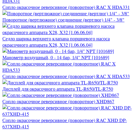
Сопло окрасочное реверсивное (поворотное) RAC X HDA331
Поворотное (вертлюжное) соединение (вертлюг) 1/4" - 3/8"
Седло шарика верхнего клапана поршневого насоса
окрасочного аппарата X28, X32 [1.06.06.04]
Манометр воздушный, 0 - 14 бар, 1/4" NPT [101689]
Сопло окрасочное реверсивное (поворотное) RAC X HDA533
Дисплей для окрасочного аппарата TL-R650/TL-R750
Сопло окрасочное реверсивное (поворотное) XHD867
Сопло окрасочное реверсивное (поворотное) RAC XHD DP-
637XHD-415