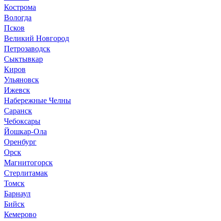
Кострома
Вологда
Псков
Великий Новгород
Петрозаводск
Сыктывкар
Киров
Ульяновск
Ижевск
Набережные Челны
Саранск
Чебоксары
Йошкар-Ола
Оренбург
Орск
Магнитогорск
Стерлитамак
Томск
Барнаул
Бийск
Кемерово