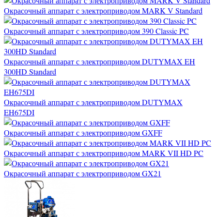
Окрасочный аппарат с электроприводом MARK V Standard
Окрасочный аппарат с электроприводом 390 Classic PC
Окрасочный аппарат с электроприводом DUTYMAX EH
300HD Standard
Окрасочный аппарат с электроприводом DUTYMAX
EH675DI
Окрасочный аппарат с электроприводом GXFF
Окрасочный аппарат с электроприводом MARK VII HD PC
Окрасочный аппарат с электроприводом GX21