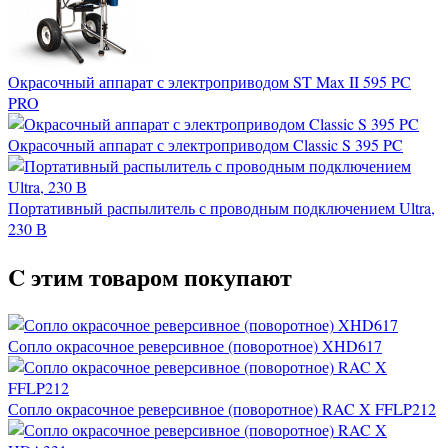
Окрасочный аппарат с электроприводом ST Max II 595 PC
PRO
Окрасочный аппарат с электроприводом Classic S 395 PC
Портативный распылитель с проводным подключением Ultra,
230 В
C этим товаром покупают
Сопло окрасочное реверсивное (поворотное) XHD617
Сопло окрасочное реверсивное (поворотное) RAC X FFLP212