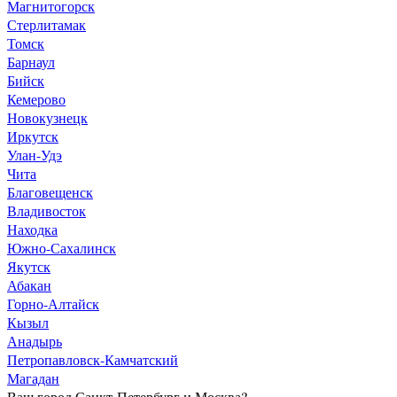
Магнитогорск
Стерлитамак
Томск
Барнаул
Бийск
Кемерово
Новокузнецк
Иркутск
Улан-Удэ
Чита
Благовещенск
Владивосток
Находка
Южно-Сахалинск
Якутск
Абакан
Горно-Алтайск
Кызыл
Анадырь
Петропавловск-Камчатский
Магадан
Ваш город Санкт-Петербург и Москва?