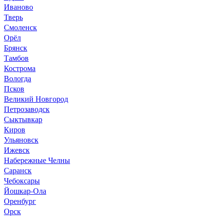
Иваново
Тверь
Смоленск
Орёл
Брянск
Тамбов
Кострома
Вологда
Псков
Великий Новгород
Петрозаводск
Сыктывкар
Киров
Ульяновск
Ижевск
Набережные Челны
Саранск
Чебоксары
Йошкар-Ола
Оренбург
Орск