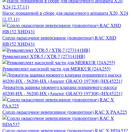
Насос поршневой в сборе для окрасочного аппарата X20, X24
[2.37.11]
Сопло окрасочное реверсивное (поворотное) RAC XHD
HB152 XHD431
Ремкомплект XTR-5 / XTR-7 [273141HB]
Ремкомплект насосной части для MERKUR [24A255]
Держатель шарика нижнего клапана поршневого насоса
40200-HX - 56200-HX (Аналог GRACO 197308) [HX45221]
Сопло окрасочное реверсивное (поворотное) RAC X PAA225
Сопло окрасочное реверсивное (поворотное) RAC X HDA537