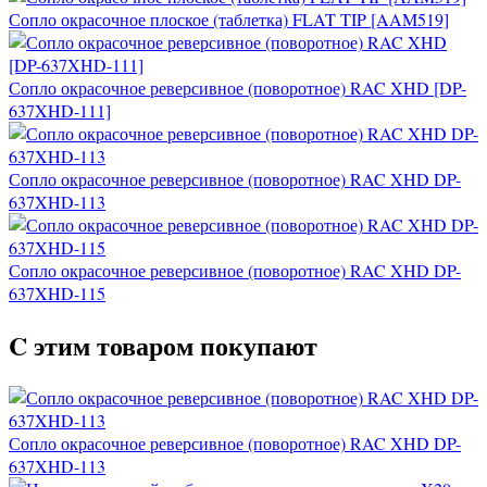
Сопло окрасочное плоское (таблетка) FLAT TIP [AAM519]
Сопло окрасочное реверсивное (поворотное) RAC XHD [DP-
637XHD-111]
Сопло окрасочное реверсивное (поворотное) RAC XHD DP-
637XHD-113
Сопло окрасочное реверсивное (поворотное) RAC XHD DP-
637XHD-115
C этим товаром покупают
Сопло окрасочное реверсивное (поворотное) RAC XHD DP-
637XHD-113