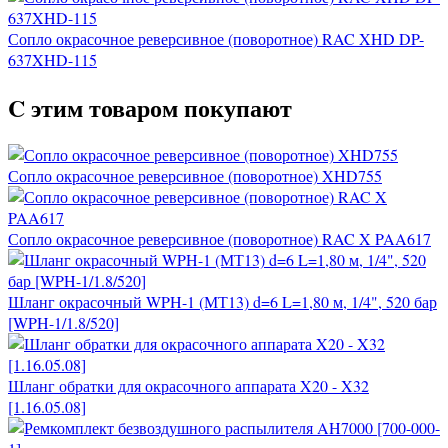
Сопло окрасочное реверсивное (поворотное) RAC XHD DP-
637XHD-115
C этим товаром покупают
Сопло окрасочное реверсивное (поворотное) XHD755
Сопло окрасочное реверсивное (поворотное) RAC X PAA617
Шланг окрасочный WPH-1 (МТ13) d=6 L=1,80 м, 1/4", 520 бар
[WPH-1/1.8/520]
Шланг обратки для окрасочного аппарата X20 - X32
[1.16.05.08]