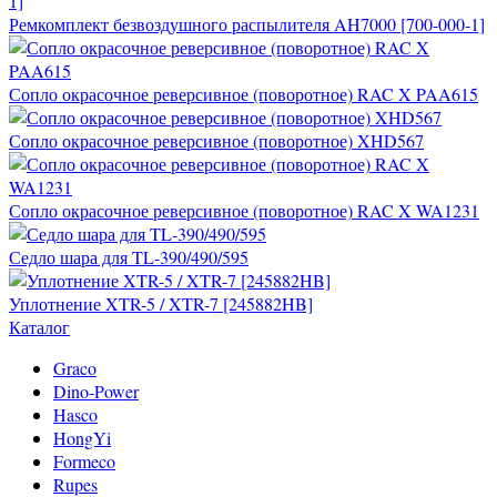
Ремкомплект безвоздушного распылителя AH7000 [700-000-1]
Сопло окрасочное реверсивное (поворотное) RAC X PAA615
Сопло окрасочное реверсивное (поворотное) XHD567
Сопло окрасочное реверсивное (поворотное) RAC X WA1231
Седло шара для TL-390/490/595
Уплотнение XTR-5 / XTR-7 [245882HB]
Каталог
Graco
Dino-Power
Hasco
HongYi
Formeco
Rupes