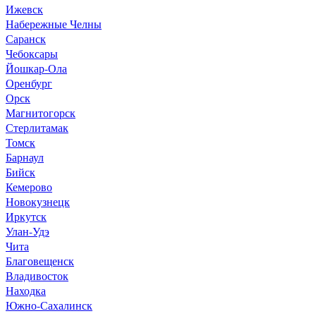
Ижевск
Набережные Челны
Саранск
Чебоксары
Йошкар-Ола
Оренбург
Орск
Магнитогорск
Стерлитамак
Томск
Барнаул
Бийск
Кемерово
Новокузнецк
Иркутск
Улан-Удэ
Чита
Благовещенск
Владивосток
Находка
Южно-Сахалинск