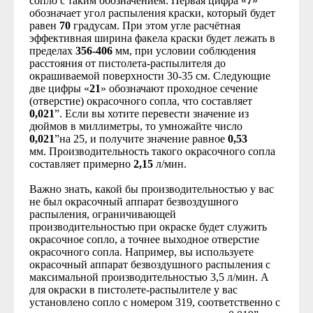
сопло с таким обозначением. Первая цифра «
7
»
обозначает угол распыления краски, который будет
равен
70
градусам. При этом угле расчётная
эффективная ширина факела краски будет лежать в
пределах
356-406
мм, при условии соблюдения
расстояния от пистолета-распылителя до
окрашиваемой поверхности 30-35 см. Следующие
две цифры «
21
» обозначают проходное сечение
(отверстие) окрасочного сопла, что составляет
0,021
”. Если вы хотите перевести значение из
дюймов в миллиметры, то умножайте число
0,021
”на 25, и получите значение равное
0,53
мм. Производительность такого окрасочного сопла
составляет примерно
2,15
л/мин.
Важно знать, какой бы производительностью у вас
не был окрасочный аппарат безвоздушного
распыления, ограничивающей
производительностью при окраске будет служить
окрасочное сопло, а точнее выходное отверстие
окрасочного сопла. Например, вы используете
окрасочный аппарат безвоздушного распыления с
максимальной производительностью 3,5 л/мин. А
для окраски в пистолете-распылителе у вас
установлено сопло с номером 319, соответственно с