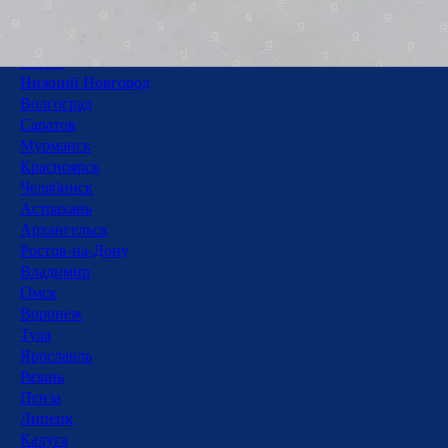
Тюмень
Уфа
Пермь
Нижний Новгород
Волгоград
Саратов
Мурманск
Красноярск
Челябинск
Астрахань
Архангельск
Ростов-на-Дону
Владимир
Омск
Воронеж
Тула
Ярославль
Рязань
Пенза
Липецк
Калуга