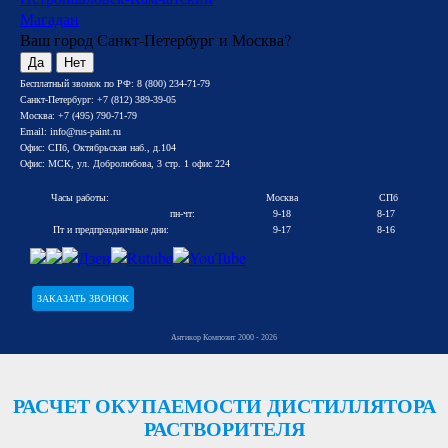
Магадан
Ваш город Санкт-Петербург и Москва?
Да
Нет
Бесплатный звонок по РФ:
8 (800) 234-71-79
Санкт-Петербург:
+7 (812) 389-39-05
Москва:
+7 (495) 790-71-79
Email:
info@rus-paint.ru
Офис: СПб, Октябрьская наб., д.104
Офис: МСК, ул. Добролюбова, 3 стр. 1 офис 224
Часы работы:
Москва
СПб
пн-чт:
9-18
8-17
Пт и предпраздничные дни:
9-17
8-16
ЗАКАЗАТЬ ЗВОНОК
Антикор Композит 2000 - 2026
РАСЧЕТ ОКУПАЕМОСТИ ДИСТИЛЛЯТОРА
РАСТВОРИТЕЛЯ