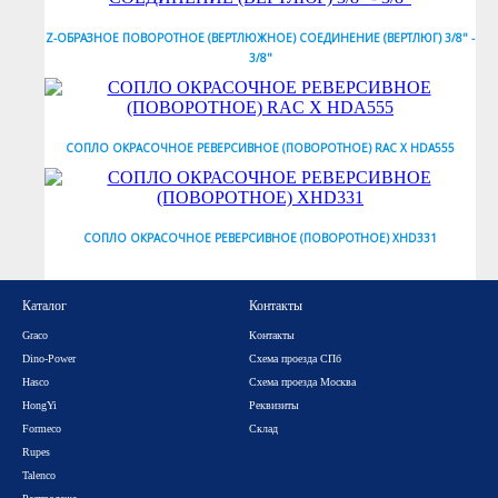
Z-ОБРАЗНОЕ ПОВОРОТНОЕ (ВЕРТЛЮЖНОЕ) СОЕДИНЕНИЕ (ВЕРТЛЮГ) 3/8" -
3/8"
СОПЛО ОКРАСОЧНОЕ РЕВЕРСИВНОЕ (ПОВОРОТНОЕ) RAC X HDA555
СОПЛО ОКРАСОЧНОЕ РЕВЕРСИВНОЕ (ПОВОРОТНОЕ) XHD331
Каталог
Контакты
Graco
Контакты
Dino-Power
Схема проезда СПб
Hasco
Схема проезда Москва
HongYi
Реквизиты
Formeco
Склад
Rupes
Talenco