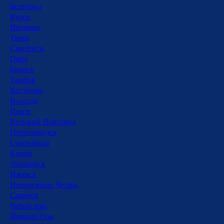
Белгород
Курск
Иваново
Тверь
Смоленск
Орёл
Брянск
Тамбов
Кострома
Вологда
Псков
Великий Новгород
Петрозаводск
Сыктывкар
Киров
Ульяновск
Ижевск
Набережные Челны
Саранск
Чебоксары
Йошкар-Ола