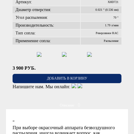
Артикул:
XHD721
Диаметр отверстия:
0.021 " (0.536 мм)
Угол распыления:
70 °
Производительность:
1.79 л/мин
Тип сопла:
Реверсивное RAC
Применение сопла:
Распыление
3 900
РУБ.
ДОБАВИТЬ В КОРЗИНУ
Напишите нам. Мы онлайн:
Описание
"
При выборе окрасочный аппарата безвоздушного
распыления, иногда возникает вопрос, как