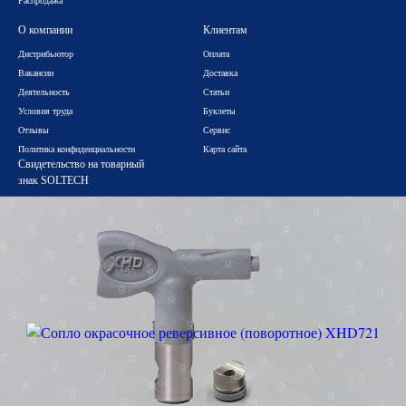
Распродажа
О компании
Клиентам
Дистрибьютор
Оплата
Вакансии
Доставка
Деятельность
Статьи
Условия труда
Буклеты
Отзывы
Сервис
Политика конфиденциальности
Карта сайта
Свидетельство на товарный
знак SOLTECH
Санкт-Петербург и Москва
Ваш город:
Выбрать регион
Закрыть
Поиск
Екатеринбург
Новосибирск
Казань
Краснодар
Хабаровск
Самара