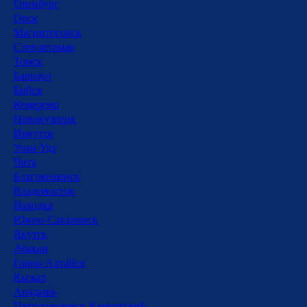
Оренбург
Орск
Магнитогорск
Стерлитамак
Томск
Барнаул
Бийск
Кемерово
Новокузнецк
Иркутск
Улан-Удэ
Чита
Благовещенск
Владивосток
Находка
Южно-Сахалинск
Якутск
Абакан
Горно-Алтайск
Кызыл
Анадырь
Петропавловск-Камчатский