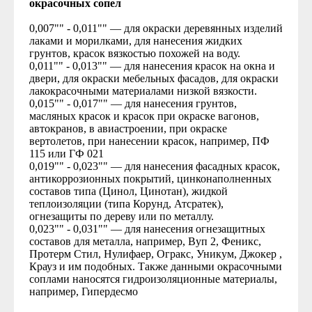
окрасочных сопел
0,007"" - 0,011"" — для окраски деревянных изделий
лаками и морилками, для нанесения жидких
грунтов, красок вязкостью похожей на воду.
0,011"" - 0,013"" — для нанесения красок на окна и
двери, для окраски мебельных фасадов, для окраски
лакокрасочными материалами низкой вязкости.
0,015"" - 0,017"" — для нанесения грунтов,
масляных красок и красок при окраске вагонов,
автокранов, в авиастроении, при окраске
вертолетов, при нанесении красок, например, ПФ
115 или ГФ 021
0,019"" - 0,023"" — для нанесения фасадных красок,
антикоррозионных покрытий, цинконаполненных
составов типа (Цинол, Цинотан), жидкой
теплоизоляции (типа Корунд, Атсратек),
огнезащиты по дереву или по металлу.
0,023"" - 0,031"" — для нанесения огнезащитных
составов для металла, например, Вуп 2, Феникс,
Протерм Стил, Нулифаер, Огракс, Уникум, Джокер ,
Крауз и им подобных. Также данными окрасочными
соплами наносятся гидроизоляционные материалы,
например, Гипердесмо