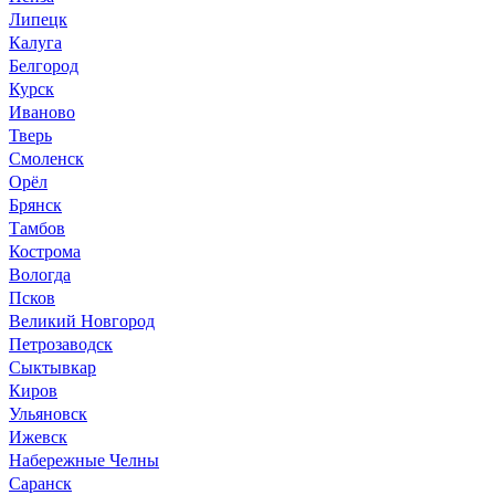
Липецк
Калуга
Белгород
Курск
Иваново
Тверь
Смоленск
Орёл
Брянск
Тамбов
Кострома
Вологда
Псков
Великий Новгород
Петрозаводск
Сыктывкар
Киров
Ульяновск
Ижевск
Набережные Челны
Саранск