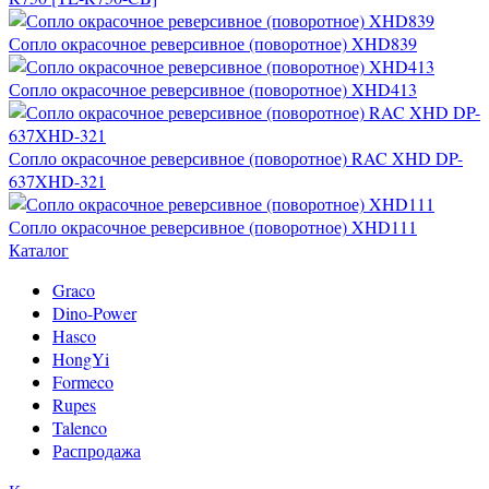
Сопло окрасочное реверсивное (поворотное) XHD839
Сопло окрасочное реверсивное (поворотное) XHD413
Сопло окрасочное реверсивное (поворотное) RAC XHD DP-
637XHD-321
Сопло окрасочное реверсивное (поворотное) XHD111
Каталог
Graco
Dino-Power
Hasco
HongYi
Formeco
Rupes
Talenco
Распродажа