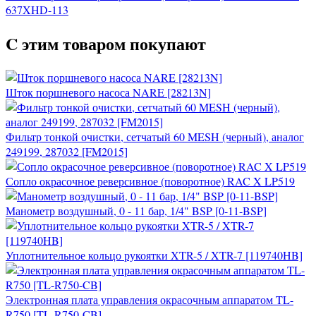
637XHD-113
C этим товаром покупают
Шток поршневого насоса NARE [28213N]
Фильтр тонкой очистки, сетчатый 60 MESH (черный), аналог
249199, 287032 [FM2015]
Сопло окрасочное реверсивное (поворотное) RAC X LP519
Манометр воздушный, 0 - 11 бар, 1/4" BSP [0-11-BSP]
Уплотнительное кольцо рукоятки XTR-5 / XTR-7 [119740HB]
Электронная плата управления окрасочным аппаратом TL-
R750 [TL-R750-CB]