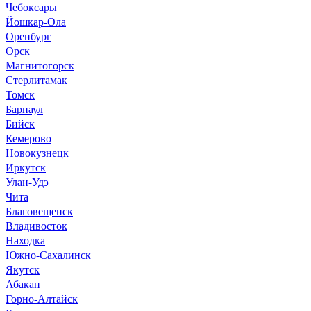
Чебоксары
Йошкар-Ола
Оренбург
Орск
Магнитогорск
Стерлитамак
Томск
Барнаул
Бийск
Кемерово
Новокузнецк
Иркутск
Улан-Удэ
Чита
Благовещенск
Владивосток
Находка
Южно-Сахалинск
Якутск
Абакан
Горно-Алтайск