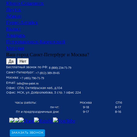
Южно-Сахалинск
Якутск
Абакан
Горно-Алтайск
Кызыл
Анадырь
Петропавловск-Камчатский
Магадан
Ваш город Санкт-Петербург и Москва?
Да
Нет
Бесплатный звонок по РФ:
8 (800) 234-71-79
Санкт-Петербург:
+7 (812) 389-39-05
Москва:
+7 (495) 790-71-79
Email:
info@rus-paint.ru
Офис: СПб, Октябрьская наб., д.104
Офис: МСК, ул. Добролюбова, 3 стр. 1 офис 224
Часы работы:
Москва
СПб
пн-чт:
9-18
8-17
Пт и предпраздничные дни:
9-17
8-16
ЗАКАЗАТЬ ЗВОНОК