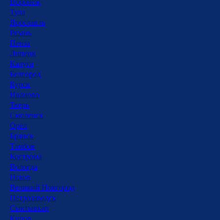
Воронеж
Тула
Ярославль
Рязань
Пенза
Липецк
Калуга
Белгород
Курск
Иваново
Тверь
Смоленск
Орёл
Брянск
Тамбов
Кострома
Вологда
Псков
Великий Новгород
Петрозаводск
Сыктывкар
Киров