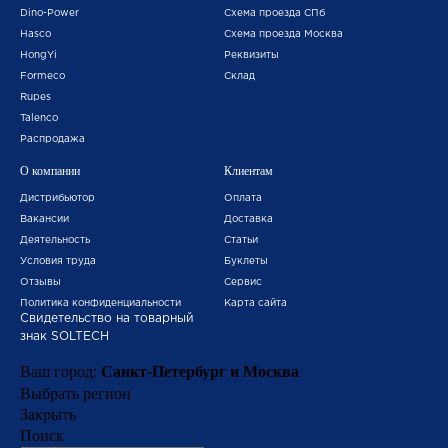
Dino-Power
Схема проезда СПб
Hasco
Схема проезда Москва
HongYi
Реквизиты
Formeco
Склад
Rupes
Talenco
Распродажа
О компании
Клиентам
Дистрибьютор
Оплата
Вакансии
Доставка
Деятельность
Статьи
Условия труда
Буклеты
Отзывы
Сервис
Политика конфиденциальности
Карта сайта
Свидетельство на товарный
знак SOLTECH
Санкт-Петербург и Москва
Ваш город:
Выбрать регион
Закрыть
Поиск