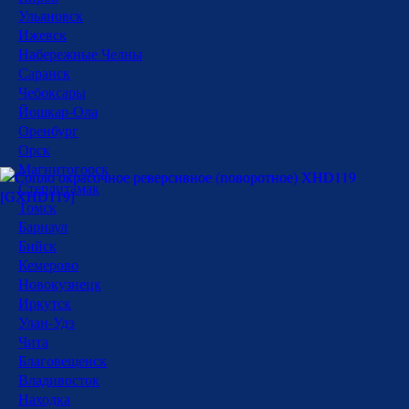
Ульяновск
Ижевск
Набережные Челны
Саранск
Чебоксары
Йошкар-Ола
Оренбург
Орск
Магнитогорск
Стерлитамак
Томск
Барнаул
Бийск
Кемерово
Новокузнецк
Иркутск
Улан-Удэ
Чита
Благовещенск
Владивосток
Находка