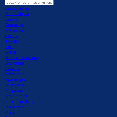
Екатеринбург
Новосибирск
Казань
Краснодар
Хабаровск
Самара
Тюмень
Уфа
Пермь
Нижний Новгород
Волгоград
Саратов
Мурманск
Красноярск
Челябинск
Астрахань
Архангельск
Ростов-на-Дону
Владимир
Омск