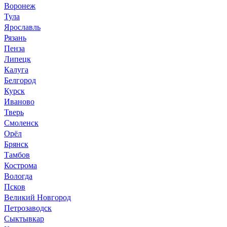
Воронеж
Тула
Ярославль
Рязань
Пенза
Липецк
Калуга
Белгород
Курск
Иваново
Тверь
Смоленск
Орёл
Брянск
Тамбов
Кострома
Вологда
Псков
Великий Новгород
Петрозаводск
Сыктывкар