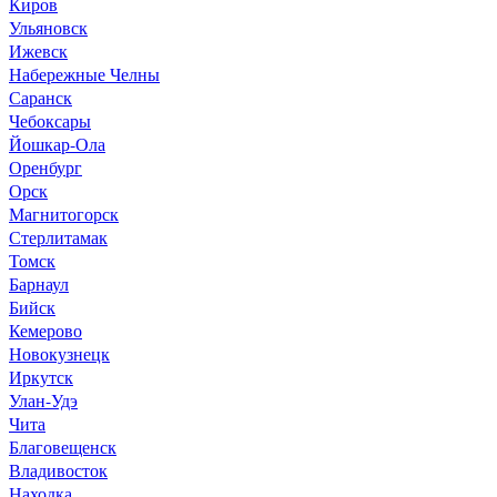
Киров
Ульяновск
Ижевск
Набережные Челны
Саранск
Чебоксары
Йошкар-Ола
Оренбург
Орск
Магнитогорск
Стерлитамак
Томск
Барнаул
Бийск
Кемерово
Новокузнецк
Иркутск
Улан-Удэ
Чита
Благовещенск
Владивосток
Находка