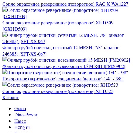
Сопло окрасочное реверсивное (поворотное) RAC X WA1227
Сопло окрасочное реверсивное (поворотное) XHD509
[GXHD509]
Фильтр грубой очистки, сетчатый 12 MESH, 7/8" (аналог
246385) [SFT-XS-067]
Фильтр грубой очистки, всасывающий 15 MESH [FM20902]
Поворотное (вертлюжное) соединение (вертлюг) 1/4" - 3/8"
Сопло окрасочное реверсивное (поворотное) XHD523
Каталог
Graco
Dino-Power
Hasco
HongYi