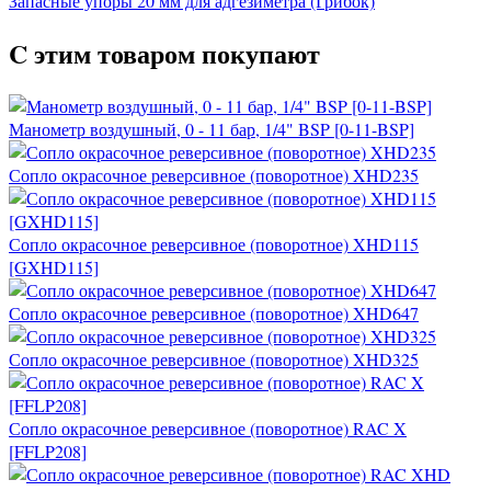
Запасные упоры 20 мм для адгезиметра (Грибок)
C этим товаром покупают
Манометр воздушный, 0 - 11 бар, 1/4" BSP [0-11-BSP]
Сопло окрасочное реверсивное (поворотное) XHD235
Сопло окрасочное реверсивное (поворотное) XHD115
[GXHD115]
Сопло окрасочное реверсивное (поворотное) XHD647
Сопло окрасочное реверсивное (поворотное) XHD325
Сопло окрасочное реверсивное (поворотное) RAC X
[FFLP208]