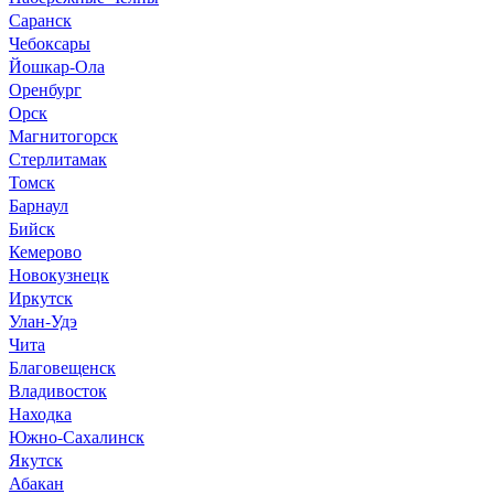
Саранск
Чебоксары
Йошкар-Ола
Оренбург
Орск
Магнитогорск
Стерлитамак
Томск
Барнаул
Бийск
Кемерово
Новокузнецк
Иркутск
Улан-Удэ
Чита
Благовещенск
Владивосток
Находка
Южно-Сахалинск
Якутск
Абакан