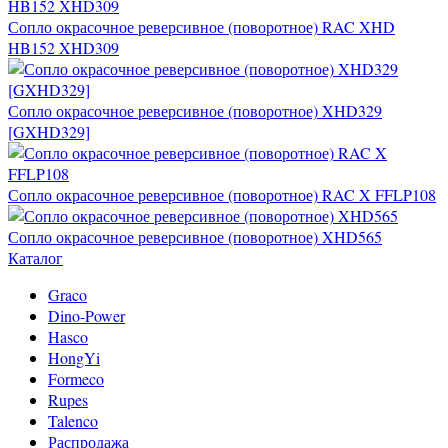
Сопло окрасочное реверсивное (поворотное) RAC XHD
HB152 XHD309
Сопло окрасочное реверсивное (поворотное) XHD329
[GXHD329]
Сопло окрасочное реверсивное (поворотное) RAC X FFLP108
Сопло окрасочное реверсивное (поворотное) XHD565
Каталог
Graco
Dino-Power
Hasco
HongYi
Formeco
Rupes
Talenco
Распродажа