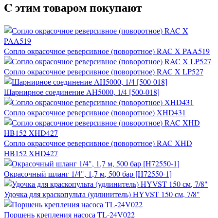
C этим товаром покупают
Сопло окрасочное реверсивное (поворотное) RAC X PAA519
Сопло окрасочное реверсивное (поворотное) RAC X LP527
Шарнирное соединение AH5000, 1/4 [500-018]
Сопло окрасочное реверсивное (поворотное) XHD431
Сопло окрасочное реверсивное (поворотное) RAC XHD
HB152 XHD427
Окрасочный шланг 1/4", 1,7 м, 500 бар [H72550-1]
Удочка для краскопульта (удлинитель) HYVST 150 см, 7/8"
Поршень крепления насоса TL-24V022