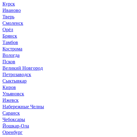
Курск
Иваново
Тверь
Смоленск
Орёл
Брянск
Тамбов
Кострома
Вологда
Псков
Великий Новгород
Петрозаводск
Сыктывкар
Киров
Ульяновск
Ижевск
Набережные Челны
Саранск
Чебоксары
Йошкар-Ола
Оренбург