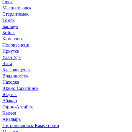
Орск
Магнитогорск
Стерлитамак
Томск
Барнаул
Бийск
Кемерово
Новокузнецк
Иркутск
Улан-Удэ
Чита
Благовещенск
Владивосток
Находка
Южно-Сахалинск
Якутск
Абакан
Горно-Алтайск
Кызыл
Анадырь
Петропавловск-Камчатский
Магадан