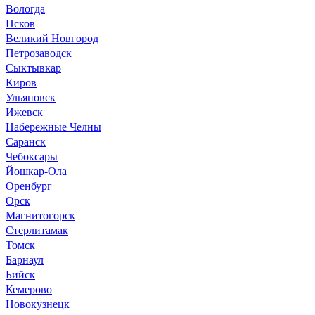
Вологда
Псков
Великий Новгород
Петрозаводск
Сыктывкар
Киров
Ульяновск
Ижевск
Набережные Челны
Саранск
Чебоксары
Йошкар-Ола
Оренбург
Орск
Магнитогорск
Стерлитамак
Томск
Барнаул
Бийск
Кемерово
Новокузнецк