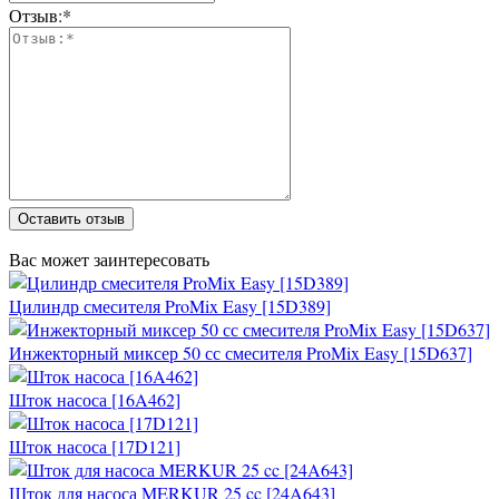
Отзыв:*
Оставить отзыв
Вас может заинтересовать
Цилиндр смесителя ProMix Easy [15D389]
Инжекторный миксер 50 сс смесителя ProMix Easy [15D637]
Шток насоса [16A462]
Шток насоса [17D121]
Шток для насоса MERKUR 25 cc [24A643]