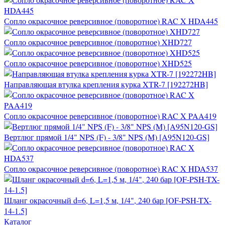
Сопло окрасочное реверсивное (поворотное) RAC X HDA445
Сопло окрасочное реверсивное (поворотное) XHD727
Сопло окрасочное реверсивное (поворотное) XHD525
Направляющая втулка крепления курка XTR-7 [192272HB]
Сопло окрасочное реверсивное (поворотное) RAC X PAA419
Вертлюг прямой 1/4" NPS (F) - 3/8" NPS (M) [A95N120-GS]
Сопло окрасочное реверсивное (поворотное) RAC X HDA537
Шланг окрасочный d=6, L=1,5 м, 1/4", 240 бар [OF-PSH-TX-
14-1.5]
Каталог