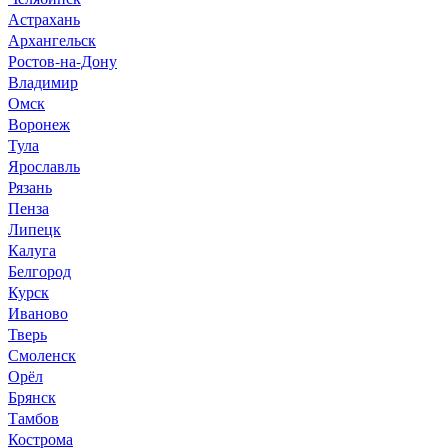
Астрахань
Архангельск
Ростов-на-Дону
Владимир
Омск
Воронеж
Тула
Ярославль
Рязань
Пенза
Липецк
Калуга
Белгород
Курск
Иваново
Тверь
Смоленск
Орёл
Брянск
Тамбов
Кострома