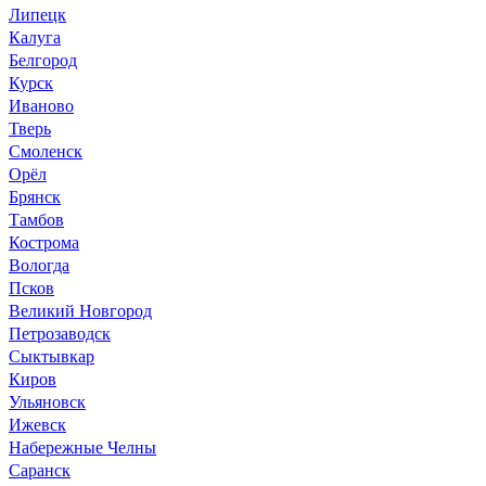
Липецк
Калуга
Белгород
Курск
Иваново
Тверь
Смоленск
Орёл
Брянск
Тамбов
Кострома
Вологда
Псков
Великий Новгород
Петрозаводск
Сыктывкар
Киров
Ульяновск
Ижевск
Набережные Челны
Саранск