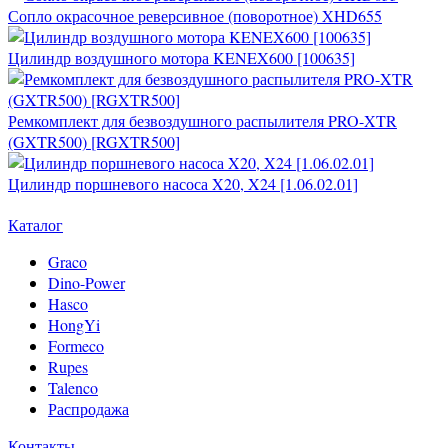
Сопло окрасочное реверсивное (поворотное) XHD655
Цилиндр воздушного мотора KENEX600 [100635]
Ремкомплект для безвоздушного распылителя PRO-XTR
(GXTR500) [RGXTR500]
Цилиндр поршневого насоса X20, X24 [1.06.02.01]
Каталог
Graco
Dino-Power
Hasco
HongYi
Formeco
Rupes
Talenco
Распродажа
Контакты