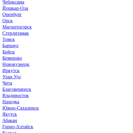
Чебоксары
Йошкар-Ола
Оренбург
Орск
Магнитогорск
Стерлитамак
Томск
Барнаул
Бийск
Кемерово
Новокузнецк
Иркутск
Улан-Удэ
Чита
Благовещенск
Владивосток
Находка
Южно-Сахалинск
Якутск
Абакан
Горно-Алтайск
Кызыл