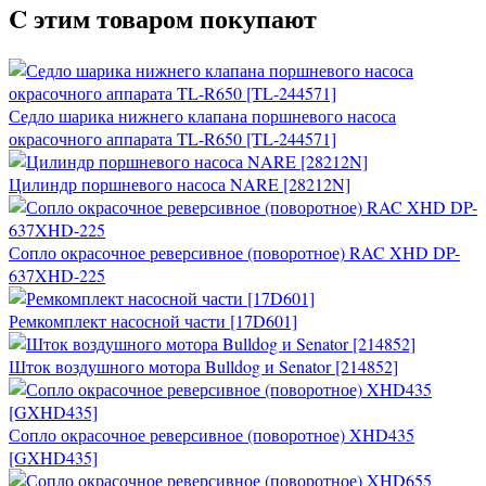
C этим товаром покупают
Седло шарика нижнего клапана поршневого насоса
окрасочного аппарата TL-R650 [TL-244571]
Цилиндр поршневого насоса NARE [28212N]
Сопло окрасочное реверсивное (поворотное) RAC XHD DP-
637XHD-225
Ремкомплект насосной части [17D601]
Шток воздушного мотора Bulldog и Senator [214852]
Сопло окрасочное реверсивное (поворотное) XHD435
[GXHD435]