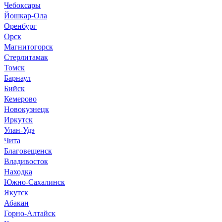
Чебоксары
Йошкар-Ола
Оренбург
Орск
Магнитогорск
Стерлитамак
Томск
Барнаул
Бийск
Кемерово
Новокузнецк
Иркутск
Улан-Удэ
Чита
Благовещенск
Владивосток
Находка
Южно-Сахалинск
Якутск
Абакан
Горно-Алтайск