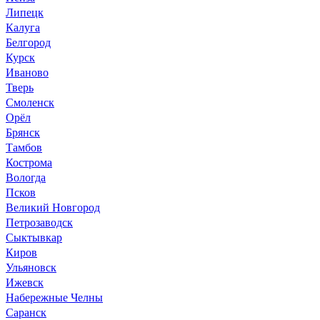
Липецк
Калуга
Белгород
Курск
Иваново
Тверь
Смоленск
Орёл
Брянск
Тамбов
Кострома
Вологда
Псков
Великий Новгород
Петрозаводск
Сыктывкар
Киров
Ульяновск
Ижевск
Набережные Челны
Саранск