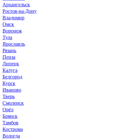
Архангельск
Ростов-на-Дону
Владимир
Омск
Воронеж
Тула
Ярославль
Рязань
Пенза
Липецк
Калуга
Белгород
Курск
Иваново
Тверь
Смоленск
Орёл
Брянск
Тамбов
Кострома
Вологда