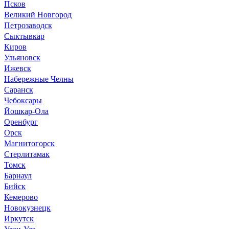
Псков
Великий Новгород
Петрозаводск
Сыктывкар
Киров
Ульяновск
Ижевск
Набережные Челны
Саранск
Чебоксары
Йошкар-Ола
Оренбург
Орск
Магнитогорск
Стерлитамак
Томск
Барнаул
Бийск
Кемерово
Новокузнецк
Иркутск
Улан-Удэ