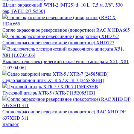
Шланг окрасочный WPH-2 (МТ25) d=10 L=7,5 м, 3/8", 530
бар, [WPH-2/7.5/530]
Сопло окрасочное реверсивное (поворотное) RAC X HDA665
Сопло окрасочное реверсивное (поворотное) XHD727
Выключатель электрический окрасочного аппарата X51, X81
[1.07.04.06]
Седло запорной иглы XTR-5 / XTR-7 [245858HB]
Пусковой штырь XTR-5 / XTR-7 [15E085HB]
Сопло окрасочное реверсивное (поворотное) RAC XHD DP
637XHD 311
Каталог