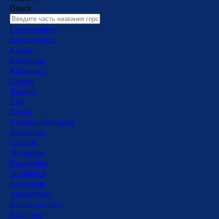
Поиск
Екатеринбург
Новосибирск
Казань
Краснодар
Хабаровск
Самара
Тюмень
Уфа
Пермь
Нижний Новгород
Волгоград
Саратов
Мурманск
Красноярск
Челябинск
Астрахань
Архангельск
Ростов-на-Дону
Владимир