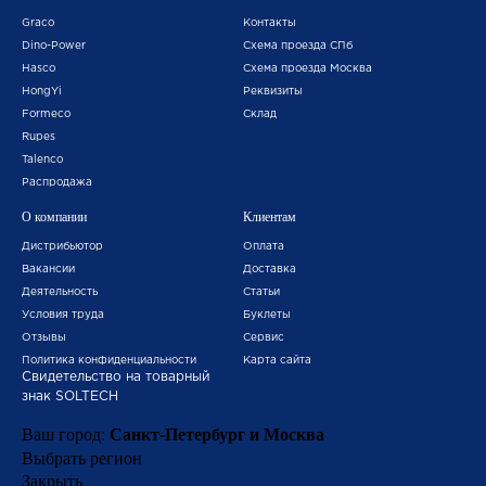
Graco
Контакты
Dino-Power
Схема проезда СПб
Hasco
Схема проезда Москва
HongYi
Реквизиты
Formeco
Склад
Rupes
Talenco
Распродажа
О компании
Клиентам
Дистрибьютор
Оплата
Вакансии
Доставка
Деятельность
Статьи
Условия труда
Буклеты
Отзывы
Сервис
Политика конфиденциальности
Карта сайта
Свидетельство на товарный
знак SOLTECH
Санкт-Петербург и Москва
Ваш город:
Выбрать регион
Закрыть