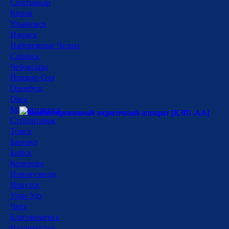
Сыктывкар
Киров
Ульяновск
Ижевск
Набережные Челны
Саранск
Чебоксары
Йошкар-Ола
Оренбург
Орск
Магнитогорск
Стерлитамак
Томск
Барнаул
Бийск
Кемерово
Новокузнецк
Иркутск
Улан-Удэ
Чита
Благовещенск
Владивосток