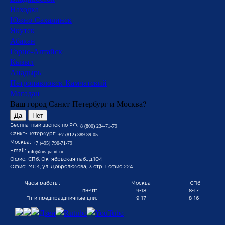
Находка
Южно-Сахалинск
Якутск
Абакан
Горно-Алтайск
Кызыл
Анадырь
Петропавловск-Камчатский
Магадан
Ваш город Санкт-Петербург и Москва?
Да
Нет
Бесплатный звонок по РФ:
8 (800) 234-71-79
Санкт-Петербург:
+7 (812) 389-39-05
Москва:
+7 (495) 790-71-79
Email:
info@rus-paint.ru
Офис: СПб, Октябрьская наб., д.104
Офис: МСК, ул. Добролюбова, 3 стр. 1 офис 224
Часы работы:
Москва
СПб
пн-чт:
9-18
8-17
Пт и предпраздничные дни:
9-17
8-16