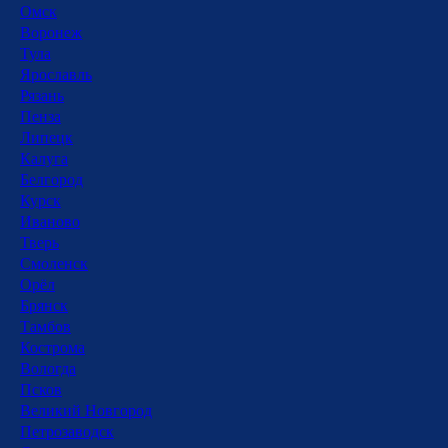
Омск
Воронеж
Тула
Ярославль
Рязань
Пенза
Липецк
Калуга
Белгород
Курск
Иваново
Тверь
Смоленск
Орёл
Брянск
Тамбов
Кострома
Вологда
Псков
Великий Новгород
Петрозаводск