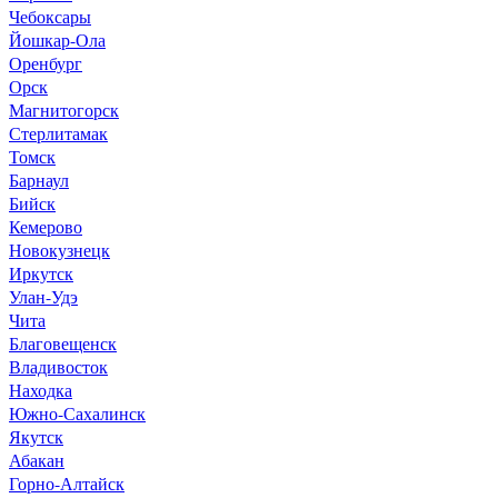
Чебоксары
Йошкар-Ола
Оренбург
Орск
Магнитогорск
Стерлитамак
Томск
Барнаул
Бийск
Кемерово
Новокузнецк
Иркутск
Улан-Удэ
Чита
Благовещенск
Владивосток
Находка
Южно-Сахалинск
Якутск
Абакан
Горно-Алтайск