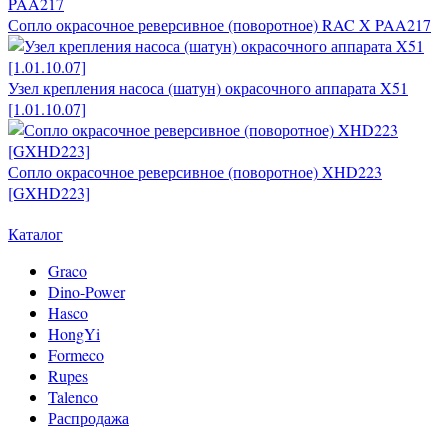
Сопло окрасочное реверсивное (поворотное) RAC X PAA217
Узел крепления насоса (шатун) окрасочного аппарата X51
[1.01.10.07]
Сопло окрасочное реверсивное (поворотное) XHD223
[GXHD223]
Каталог
Graco
Dino-Power
Hasco
HongYi
Formeco
Rupes
Talenco
Распродажа