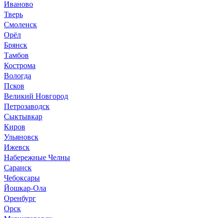
Иваново
Тверь
Смоленск
Орёл
Брянск
Тамбов
Кострома
Вологда
Псков
Великий Новгород
Петрозаводск
Сыктывкар
Киров
Ульяновск
Ижевск
Набережные Челны
Саранск
Чебоксары
Йошкар-Ола
Оренбург
Орск