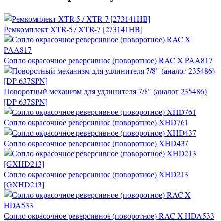
Ремкомплект XTR-5 / XTR-7 [273141HB]
Сопло окрасочное реверсивное (поворотное) RAC X PAA817
Поворотный механизм для удлинителя 7/8" (аналог 235486)
[DP-637SPN]
Сопло окрасочное реверсивное (поворотное) XHD761
Сопло окрасочное реверсивное (поворотное) XHD437
Сопло окрасочное реверсивное (поворотное) XHD213
[GXHD213]
Сопло окрасочное реверсивное (поворотное) RAC X HDA533