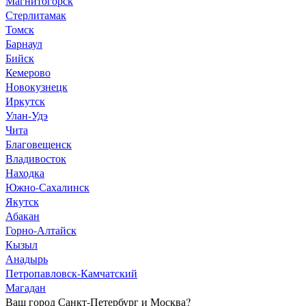
Магнитогорск
Стерлитамак
Томск
Барнаул
Бийск
Кемерово
Новокузнецк
Иркутск
Улан-Удэ
Чита
Благовещенск
Владивосток
Находка
Южно-Сахалинск
Якутск
Абакан
Горно-Алтайск
Кызыл
Анадырь
Петропавловск-Камчатский
Магадан
Ваш город Санкт-Петербург и Москва?