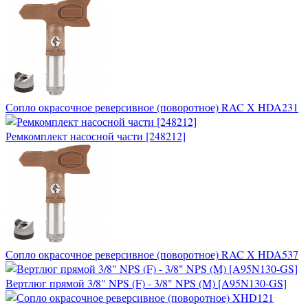
Сопло окрасочное реверсивное (поворотное) RAC X HDA231
Ремкомплект насосной части [248212]
Сопло окрасочное реверсивное (поворотное) RAC X HDA537
Вертлюг прямой 3/8" NPS (F) - 3/8" NPS (M) [A95N130-GS]