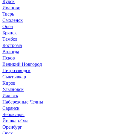
Курск
Иваново
Тверь
Смоленск
Орёл
Брянск
Тамбов
Кострома
Вологда
Псков
Великий Новгород
Петрозаводск
Сыктывкар
Киров
Ульяновск
Ижевск
Набережные Челны
Саранск
Чебоксары
Йошкар-Ола
Оренбург
Орск