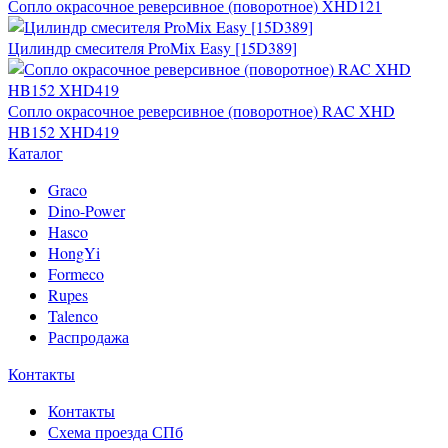
Сопло окрасочное реверсивное (поворотное) XHD121
Цилиндр смесителя ProMix Easy [15D389]
Сопло окрасочное реверсивное (поворотное) RAC XHD
HB152 XHD419
Каталог
Graco
Dino-Power
Hasco
HongYi
Formeco
Rupes
Talenco
Распродажа
Контакты
Контакты
Схема проезда СПб