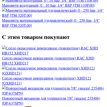
Манометр воздушный, 0 - 10 бар, 1/4" BSP [TM-110P.00]
Манометр материальный (гидравлический) 0 - 250 бар, 1/4"
BSP [TM-320T.00]
C этим товаром покупают
Сопло окрасочное реверсивное (поворотное) RAC XHD
HB152 XHD217
Сопло окрасочное реверсивное (поворотное) XHD121
[GXHD121]
Поворотный механизм для удлинителя 7/8" (аналог 235486)
[DP-637SPN]